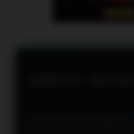
LOGIN
JAWA138 : Bersam
Di tengah berkembangnya dunia hiburan digital,
J
ini dirancang untuk memudahkan pengguna menemuk
dan penuh variasi tanpa harus berpindah ke banyak