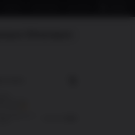
JAWA138
GAME ONLINE
DAFTAR
MASUK
panpun Dimanapun
5
$
ar License
88
lar License
$
SELECTED
luded:
WA138
luded:
ati Keunggulan Yang Kami Sediakan
WA138 JACKPOT
luded:
TUS JAWA138
k Mempermudah Para Pemain Agar
kin Mudah Meraih Kemenangan
tend support to 12
100.00
5.00
$
$
nths