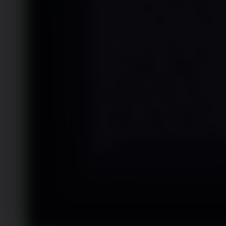
rekomendasi teman dan ternya
memang sesuai ekspektasi. Pili
provider yang tersedia sangat leng
sehingga tidak perlu lagi berpind
pindah situs hanya untuk menc
permainan favorit. Navigasin
ringan, informasi selalu diperbar
dan semua menu mudah dipaham
Menurut saya, JAWA138 layak menj
pintu utama untuk menjelaja
berbagai provider slot populer set
hari.