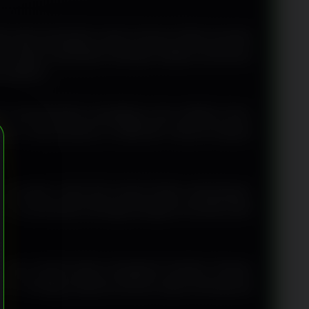
k pada kemudahan akses menuju koleksi provider
una dapat menjelajahi berbagai kategori permainan
 platform.
h menyelesaikan pendaftaran dan verifikasi akun,
puler yang tersedia di JAWA138. Seluruh tahapan
beragam, mulai dari nuansa klasik, petualangan,
inan yang berbeda sehingga pengguna memiliki lebih
k ketika alamat utama mengalami kendala. Dengan
tan sehingga aktivitas bermain dapat berlangsung