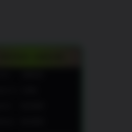
TENTANG JAWA138
itus
JAWA138
tan Trx
1 Detik
posit
Rp 20.000
thdraw
Rp 50.000