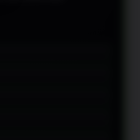
puler dalam satu platform. Dengan navigasi
una dapat mengeksplorasi banyak provider
a hanya perlu mengisi data yang diperlukan,
er slot, informasi terbaru, serta koleksi
una selama mengakses platform. Selain
aktivitas login, navigasi, maupun transaksi
gkau akibat kendala jaringan atau pembatasan