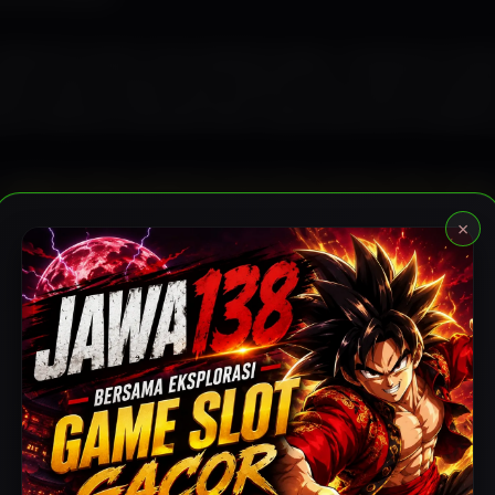
A138 semakin sering diperbincangkan. Jawabannya terleta
elalui sistem navigasi yang sederhana dan responsif, pengg
n eksplorasi yang lebih efisien sejak pertama kali mengakses
egistrasi dibuat sederhana agar tidak menyita waktu. Setela
ormasi, rekomendasi permainan, hingga pilihan provider po
×
ang baru mengenal hiburan slot digital.
menghadirkan beragam pilihan permainan dengan tema yang 
alitas tinggi. Setiap provider menawarkan karakteristik perma
g sesuai dengan preferensi masing-masing.
WA138 link alternatif
selalu disiapkan sebagai jalur masu
engguna tetap dapat mengakses seluruh layanan tanpa hamba