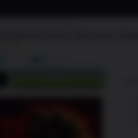
A138
JAWA138 GAME
SLOT GACOR
Eksplorasi Game Slot Gacor Ka
GACOR
Comments
Support
01
17.945
DAFTAR
Regul
Regu
Inc
JA
Inc
Nikm
JA
Inc
SI
Untu
Sema
Ex
mo
V
i