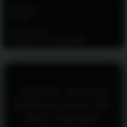
t
a
Min Withdraw
i
Rp 50.000
l
s
Metode Transaksi
Transfer Bank Lokal, E-wallet, QRIS
JAWA138 : Bersama
Eksplorasi Game Slot
Gacor Kapanpun