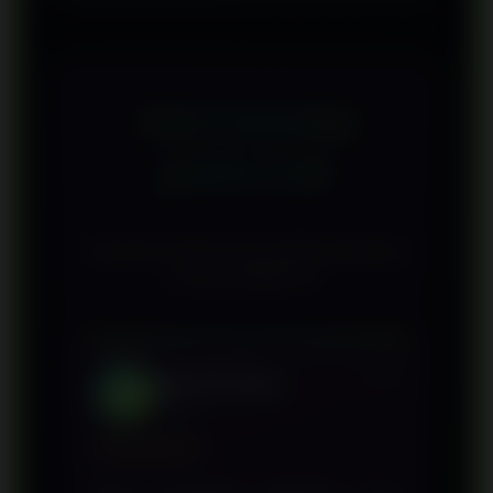
platform.
situs juga dirancang agar aktivitas
akibat kendala jaringan atau
Tentu. JAWA138 telah dioptimalkan agar
login, navigasi, maupun transaksi
pembatasan tertentu. Dengan adanya
dapat digunakan dengan nyaman
dapat berlangsung dengan lebih aman,
pembaruan link secara berkala,
melalui smartphone Android maupun
stabil, dan nyaman.
pengguna tetap dapat mengakses
iPhone tanpa memerlukan aplikasi
TESTIMONI
seluruh layanan dan menjelajahi
tambahan. Seluruh fitur dapat diakses
JAWA138
provider slot favorit tanpa mengalami
langsung melalui browser, mulai dari
gangguan berarti.
login akun, eksplorasi provider slot,
hingga menikmati pengalaman
Apa kata mereka yang sudah bergabung
bermain dengan tampilan yang
bersama JAWA138
responsif di berbagai ukuran layar.
Rian Purnomo
RP
Jakarta
★★★★★