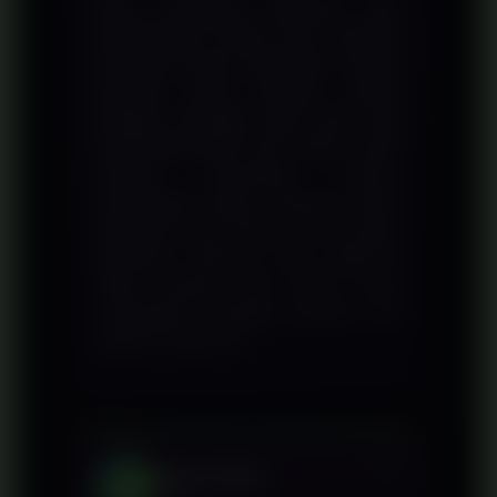
Saya mengenal JAWA138 dari
rekomendasi teman dan ternyata
memang sesuai ekspektasi. Pilihan
provider yang tersedia sangat
lengkap sehingga tidak perlu lagi
berpindah-pindah situs hanya untuk
mencari permainan favorit.
Navigasinya ringan, informasi selalu
diperbarui, dan semua menu mudah
dipahami. Menurut saya, JAWA138
layak menjadi pintu utama untuk
menjelajahi berbagai provider slot
populer setiap hari.
Dewi Lestari
DL