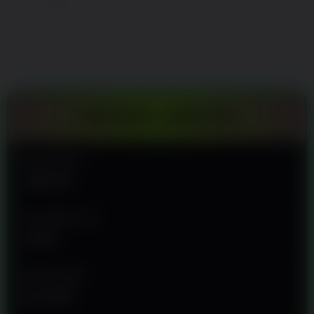
Sediakan
Untuk
Mempermudah
Para Pemain
Agar Semakin
Mudah Meraih
Kemenangan
TENTANG JAWA138
V
i
e
Nama Situs
w
JAWA138
l
i
c
Kecepatan Trx
e
1 Detik
n
s
e
Min Deposit
d
Rp 20.000
e