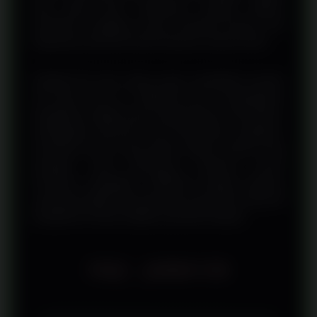
baik tanpa perlu melakukan instalasi aplikasi
tambahan. Pengguna cukup membuka browser dan
langsung menikmati seluruh layanan yang tersedia.
Sebagai link situs utama untuk menjelajahi provider
slot gacor hari ini, JAWA138 terus menghadirkan
pengalaman digital yang mengutamakan kemudahan,
kelengkapan informasi, dan kenyamanan pengguna.
Kombinasi akses yang praktis, pilihan provider yang
beragam, serta pembaruan informasi secara
konsisten menjadikan JAWA138 sebagai destinasi
yang layak dipilih bagi siapa saja yang ingin menikmati
pengalaman hiburan digital yang lebih lengkap.
FAQ - JAWA138