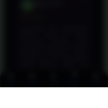
Bagus Sunaryo
BS
Belawan
★★★★
★
Pengalaman saya menggunakan
JAWA138 sejauh ini sangat
memuaskan, terutama ketika
membutuhkan bantuan. Tim layanan
pelanggan memberikan respons
dengan cepat dan penjelasannya
mudah dipahami. Selain itu,
keberadaan link alternatif juga sangat
membantu ketika akses utama
Link
Promo
Login
Daftar
Live Chat
mengalami kendala, sehingga saya
Alternatif
tetap bisa menjelajahi berbagai
provider tanpa harus menunggu
lama.