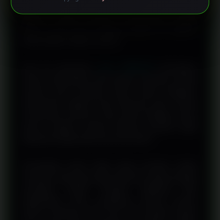
informasi mengenai akses akun, panduan penggunaan
platform, hingga membantu menyelesaikan kendala
teknis secara cepat sehingga pengalaman pengguna
tetap berjalan dengan nyaman.
Dari sisi keamanan,
situs JAWA138
menerapkan
sistem perlindungan data dengan teknologi enkripsi
modern guna menjaga privasi setiap pengguna.
Infrastruktur platform juga dirancang agar mampu
memberikan performa yang stabil sehingga proses
akses, navigasi, maupun aktivitas transaksi dapat
dilakukan dengan lebih aman dan efisien.
Kemudahan akses tidak hanya tersedia melalui
komputer, tetapi juga dapat dinikmati melalui berbagai
perangkat mobile. Tampilan JAWA138 telah
dioptimalkan untuk smartphone Android maupun
iPhone sehingga seluruh fitur tetap berjalan dengan