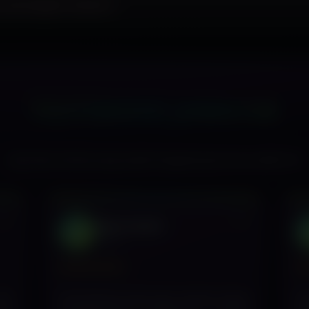
 perangkat seluler?
cara berkala, pengguna tetap dapat mengakses seluruh lay
apat digunakan dengan nyaman melalui smartphone Androi
sung melalui browser, mulai dari login akun, eksplorasi
berbagai ukuran layar.
TESTIMONI JAWA138
Apa kata mereka yang sudah bergabung bersama JAWA138
Dewi Lestari
DL
Medan
★★★★★
ri
Hal pertama yang saya rasakan ketika
P