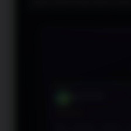
Apakah JAWA138 dapat diakses melalui
tertentu. Dengan adanya pembaruan link se
tanpa mengalami gangguan berarti.
Tentu. JAWA138 telah dioptimalkan agar d
tambahan. Seluruh fitur dapat diakses lang
bermain dengan tampilan yang responsif di 
Rian Purnomo
RP
Jakarta
★★★★★
Saya mengenal JAWA138 da