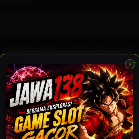
A138 semakin sering diperbincangkan. Jawabannya terleta
elalui sistem navigasi yang sederhana dan responsif, pengg
n eksplorasi yang lebih efisien sejak pertama kali mengakses
egistrasi dibuat sederhana agar tidak menyita waktu. Setela
ormasi, rekomendasi permainan, hingga pilihan provider po
×
ang baru mengenal hiburan slot digital.
menghadirkan beragam pilihan permainan dengan tema yang 
alitas tinggi. Setiap provider menawarkan karakteristik perma
g sesuai dengan preferensi masing-masing.
WA138 link alternatif
selalu disiapkan sebagai jalur masu
engguna tetap dapat mengakses seluruh layanan tanpa hamba