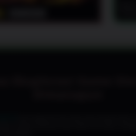
Metod
DAFTAR
Transa
a Eksplorasi Game Sl
Dimanapun
AWA138
hadir sebagai link situs utama yang membuka akses men
an beragam permainan favorit dalam satu tempat, sehingga s
 situs berbeda.