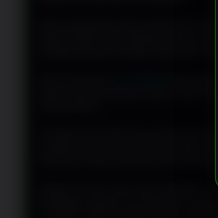
Selain menghadirkan koleksi provider yang leng
support tersedia untuk memberikan informasi me
sehingga pengalaman pengguna tetap berjalan de
Dari sisi keamanan,
situs JAWA138
menerapkan si
platform juga dirancang agar mampu memberikan pe
aman dan efisien.
Kemudahan akses tidak hanya tersedia melalui komp
smartphone Android maupun iPhone sehingga seluru
browser dan langsung menikmati seluruh layanan y
Sebagai link situs utama untuk menjelajahi pr
kelengkapan informasi, dan kenyamanan pengguna
menjadikan JAWA138 sebagai destinasi yang layak d