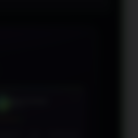
anan dan menjelajahi provider slot favorit
d maupun iPhone tanpa memerlukan aplikasi
 provider slot, hingga menikmati pengalaman
Bagus Sunaryo
BS
Belawan
★★★★
★
engalaman saya menggunakan