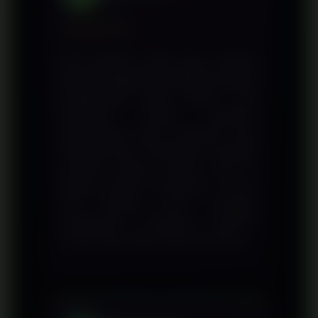
Medan
★★★★★
Hal pertama yang saya rasakan
ketika menggunakan JAWA138 adalah
tampilannya yang bersih dan
responsif. Proses registrasi
berlangsung cepat, kemudian saya
langsung bisa menjelajahi berbagai
provider dengan nyaman. Baik di
laptop maupun smartphone, semua
fitur berjalan lancar sehingga
pengalaman mengakses platform
terasa lebih praktis tanpa hambatan.