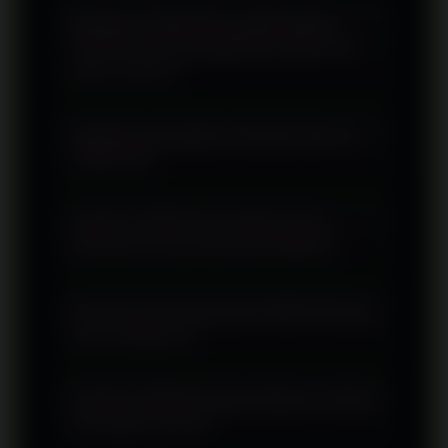
Mengapa JAWA138 menjadi pilihan
utama untuk menjelajahi provider slot
gacor hari ini?
JAWA138 hadir sebagai link situs utama
Bagaimana langkah membuat akun di
yang menghubungkan pengguna ke
JAWA138?
berbagai provider slot populer dalam
satu platform. Dengan navigasi yang
Proses registrasi di JAWA138 dibuat
mudah, pembaruan informasi secara
Apakah JAWA138 memiliki sistem
sederhana agar dapat diselesaikan
keamanan yang dapat diandalkan?
berkala, serta pilihan permainan yang
dalam waktu singkat. Pengguna hanya
beragam, pengguna dapat
perlu mengisi data yang diperlukan,
Ya. JAWA138 menerapkan teknologi
mengeksplorasi banyak provider
menyelesaikan proses verifikasi,
Apa fungsi link alternatif JAWA138 bagi
keamanan modern untuk membantu
favorit tanpa harus mencari akses ke
para pengguna?
kemudian akun siap digunakan untuk
melindungi data pengguna selama
berbagai situs yang berbeda.
mengakses berbagai provider slot,
mengakses platform. Selain
Link alternatif JAWA138 berperan
informasi terbaru, serta koleksi
menggunakan sistem enkripsi pada
Apakah JAWA138 dapat diakses melalui
sebagai jalur akses cadangan ketika
permainan yang tersedia melalui
perangkat seluler?
proses pertukaran data, infrastruktur
alamat utama tidak dapat dijangkau