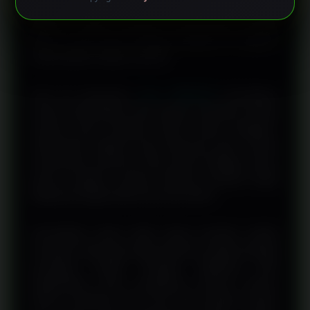
informasi mengenai akses akun, panduan penggunaan
platform, hingga membantu menyelesaikan kendala
teknis secara cepat sehingga pengalaman pengguna
tetap berjalan dengan nyaman.
Dari sisi keamanan,
situs JAWA138
menerapkan
sistem perlindungan data dengan teknologi enkripsi
modern guna menjaga privasi setiap pengguna.
Infrastruktur platform juga dirancang agar mampu
memberikan performa yang stabil sehingga proses
akses, navigasi, maupun aktivitas transaksi dapat
dilakukan dengan lebih aman dan efisien.
Kemudahan akses tidak hanya tersedia melalui
komputer, tetapi juga dapat dinikmati melalui berbagai
perangkat mobile. Tampilan JAWA138 telah
dioptimalkan untuk smartphone Android maupun
iPhone sehingga seluruh fitur tetap berjalan dengan