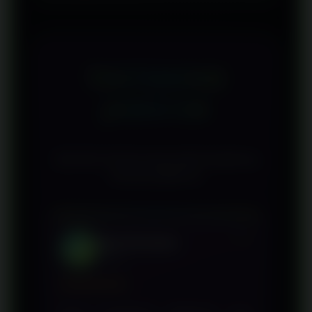
platform.
situs juga dirancang agar aktivitas
akibat kendala jaringan atau
Tentu. JAWA138 telah dioptimalkan agar
login, navigasi, maupun transaksi
pembatasan tertentu. Dengan adanya
dapat digunakan dengan nyaman
dapat berlangsung dengan lebih aman,
pembaruan link secara berkala,
melalui smartphone Android maupun
stabil, dan nyaman.
pengguna tetap dapat mengakses
iPhone tanpa memerlukan aplikasi
TESTIMONI
seluruh layanan dan menjelajahi
tambahan. Seluruh fitur dapat diakses
JAWA138
provider slot favorit tanpa mengalami
langsung melalui browser, mulai dari
gangguan berarti.
login akun, eksplorasi provider slot,
hingga menikmati pengalaman
Apa kata mereka yang sudah bergabung
bermain dengan tampilan yang
bersama JAWA138
responsif di berbagai ukuran layar.
Rian Purnomo
RP
Jakarta
★★★★★