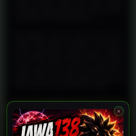
kategori permainan dengan lebih cepat sekaligus
memperoleh pengalaman eksplorasi yang lebih efisien
sejak pertama kali mengakses platform.
Bagi pengguna yang baru ingin memulai, proses
registrasi dibuat sederhana agar tidak menyita waktu.
Setelah menyelesaikan pendaftaran dan verifikasi
akun, pengguna dapat langsung mengakses berbagai
informasi, rekomendasi permainan, hingga pilihan
provider populer yang tersedia di JAWA138. Seluruh
tahapan disusun agar mudah dipahami bahkan oleh
pemain yang baru mengenal hiburan slot digital.
Sebagai pusat eksplorasi provider,
JAWA138 slot
menghadirkan beragam pilihan permainan dengan
×
tema yang beragam, mulai dari nuansa klasik,
petualangan, fantasi, hingga konsep modern dengan
visual berkualitas tinggi. Setiap provider menawarkan