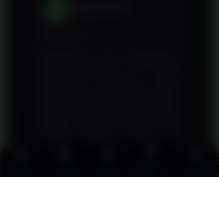
Bagus Sunaryo
BS
Belawan
★★★★
★
Pengalaman saya menggunakan
JAWA138 sejauh ini sangat
memuaskan, terutama ketika
membutuhkan bantuan. Tim layanan
pelanggan memberikan respons
dengan cepat dan penjelasannya
mudah dipahami. Selain itu,
keberadaan link alternatif juga sangat
membantu ketika akses utama
Link
Promo
Login
Daftar
Live Chat
mengalami kendala, sehingga saya
Alternatif
tetap bisa menjelajahi berbagai
provider tanpa harus menunggu
lama.