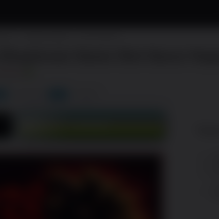
A138
JAWA138 GAME
SLOT GACOR
Eksplorasi Game Slot Gacor Ka
GACOR
Comments
Support
01
17.945
DAFTAR
Regul
Regu
Inc
JA
Inc
Nikm
JA
Inc
SI
Untu
Sema
Ex
mo
V
i