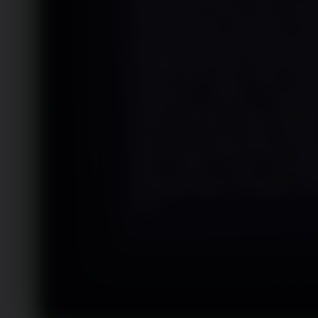
rekomendasi teman dan ternya
memang sesuai ekspektasi. Pili
provider yang tersedia sangat leng
sehingga tidak perlu lagi berpind
pindah situs hanya untuk menc
permainan favorit. Navigasin
ringan, informasi selalu diperbar
dan semua menu mudah dipaham
Menurut saya, JAWA138 layak menj
pintu utama untuk menjelaja
berbagai provider slot populer set
hari.