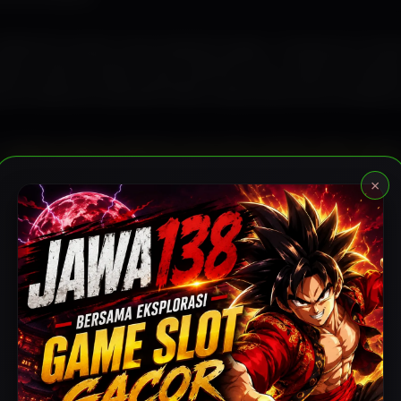
A138 semakin sering diperbincangkan. Jawabannya terleta
elalui sistem navigasi yang sederhana dan responsif, pengg
n eksplorasi yang lebih efisien sejak pertama kali mengakses
egistrasi dibuat sederhana agar tidak menyita waktu. Setela
ormasi, rekomendasi permainan, hingga pilihan provider po
×
ang baru mengenal hiburan slot digital.
menghadirkan beragam pilihan permainan dengan tema yang 
alitas tinggi. Setiap provider menawarkan karakteristik perma
g sesuai dengan preferensi masing-masing.
WA138 link alternatif
selalu disiapkan sebagai jalur masu
engguna tetap dapat mengakses seluruh layanan tanpa hamba