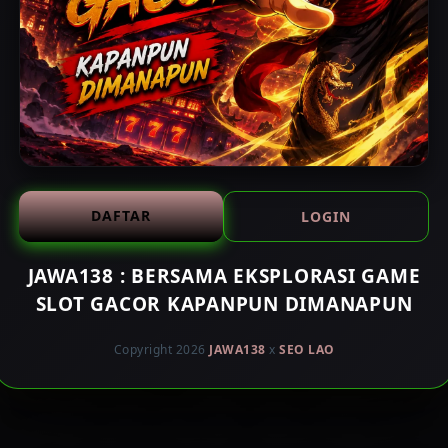
kap, JAWA138 juga didukung layanan pelanggan yang siap mem
ngenai akses akun, panduan penggunaan platform, hingga mem
ngan nyaman.
stem perlindungan data dengan teknologi enkripsi modern gu
rforma yang stabil sehingga proses akses, navigasi, maupun
DAFTAR
LOGIN
JAWA138 : BERSAMA EKSPLORASI GAME
uter, tetapi juga dapat dinikmati melalui berbagai perangkat
SLOT GACOR KAPANPUN DIMANAPUN
h fitur tetap berjalan dengan baik tanpa perlu melakukan in
ang tersedia.
Copyright 2026
JAWA138
x
SEO LAO
ovider slot gacor hari ini, JAWA138 terus menghadirkan p
. Kombinasi akses yang praktis, pilihan provider yang bera
ipilih bagi siapa saja yang ingin menikmati pengalaman hibura