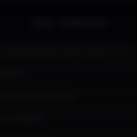
FAQ - JAWA138
 untuk menjelajahi provider slot gacor hari ini?
ng menghubungkan pengguna ke berbagai provider slot po
 JAWA138?
berkala, serta pilihan permainan yang beragam, pengg
ai situs yang berbeda.
ana agar dapat diselesaikan dalam waktu singkat. Penggun
anan yang dapat diandalkan?
n akun siap digunakan untuk mengakses berbagai provid
manan modern untuk membantu melindungi data pengg
gi para pengguna?
rtukaran data, infrastruktur situs juga dirancang agar 
l, dan nyaman.
lur akses cadangan ketika alamat utama tidak dapat dijan