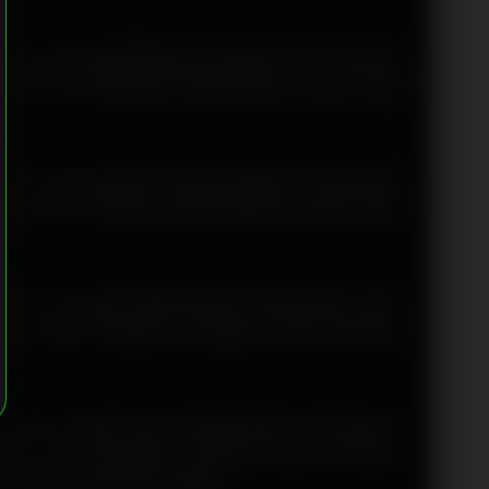
bantu berbagai kebutuhan pengguna. Tim customer
bantu menyelesaikan kendala teknis secara cepat
na menjaga privasi setiap pengguna. Infrastruktur
 aktivitas transaksi dapat dilakukan dengan lebih
 mobile. Tampilan JAWA138 telah dioptimalkan untuk
stalasi aplikasi tambahan. Pengguna cukup membuka
engalaman digital yang mengutamakan kemudahan,
gam, serta pembaruan informasi secara konsisten
n digital yang lebih lengkap.