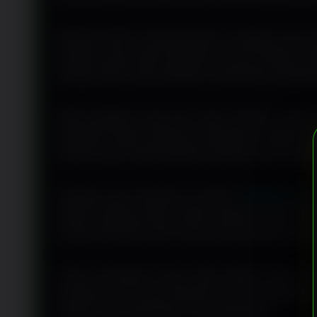
Banyak pemain yang penasaran mengapa nama JAW
ternama yang selalu diperbarui secara berkala. M
dengan lebih cepat sekaligus memperoleh pengalama
Bagi pengguna yang baru ingin memulai, proses r
pengguna dapat langsung mengakses berbagai inf
disusun agar mudah dipahami bahkan oleh pemain y
Sebagai pusat eksplorasi provider,
JAWA138 slot
fantasi, hingga konsep modern dengan visual berku
banyak alternatif untuk menemukan permainan yan
Untuk memastikan akses tetap berjalan lancar,
JA
pembaruan link yang dilakukan secara berkala, p
dengan lebih stabil kapan saja dibutuhkan.