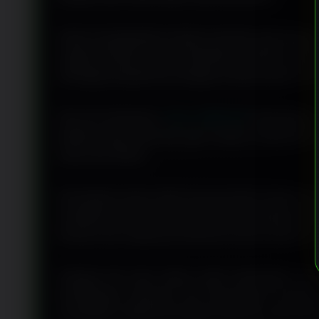
Selain menghadirkan koleksi provider yang leng
support tersedia untuk memberikan informasi me
sehingga pengalaman pengguna tetap berjalan de
Dari sisi keamanan,
situs JAWA138
menerapkan si
platform juga dirancang agar mampu memberikan pe
aman dan efisien.
Kemudahan akses tidak hanya tersedia melalui komp
smartphone Android maupun iPhone sehingga seluru
browser dan langsung menikmati seluruh layanan y
Sebagai link situs utama untuk menjelajahi pr
kelengkapan informasi, dan kenyamanan pengguna
menjadikan JAWA138 sebagai destinasi yang layak d