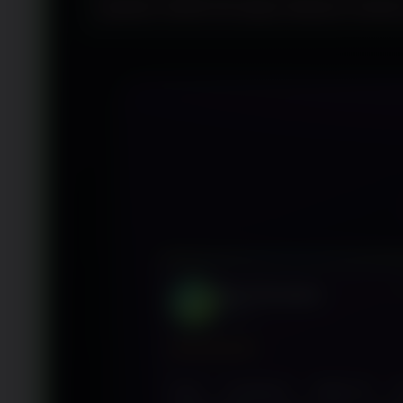
Apakah JAWA138 dapat diakses melalui
tertentu. Dengan adanya pembaruan link se
tanpa mengalami gangguan berarti.
Tentu. JAWA138 telah dioptimalkan agar d
tambahan. Seluruh fitur dapat diakses lang
bermain dengan tampilan yang responsif di 
Rian Purnomo
RP
Jakarta
★★★★★
Saya mengenal JAWA138 da