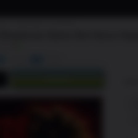
A138
JAWA138 GAME
SLOT GACOR
Eksplorasi Game Slot Gacor Ka
GACOR
Comments
Support
01
17.945
DAFTAR
Regul
Regu
Inc
JA
Inc
Nikm
JA
Inc
SI
Untu
Sema
Ex
mo
V
i