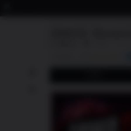
JAWA138
JAWA138 JACKPOT
SITUS JAW
JAWA138 : Bersama 
By
JAWA138
55
sales
SLOT 
5.00
Reviews
5.00
Item Details
10
stars
LOGIN