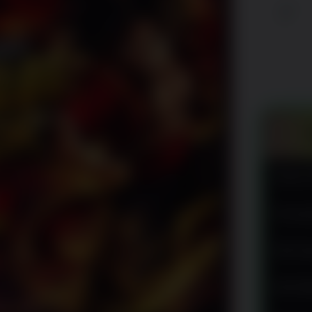
e
w
l
i
c
e
n
s
e
d
e
t
Nama S
a
i
Kecepa
l
s
Min De
Min Wi