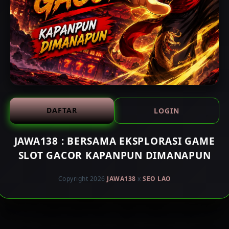
kap, JAWA138 juga didukung layanan pelanggan yang siap mem
ngenai akses akun, panduan penggunaan platform, hingga mem
ngan nyaman.
stem perlindungan data dengan teknologi enkripsi modern gu
rforma yang stabil sehingga proses akses, navigasi, maupun
DAFTAR
LOGIN
JAWA138 : BERSAMA EKSPLORASI GAME
uter, tetapi juga dapat dinikmati melalui berbagai perangkat
SLOT GACOR KAPANPUN DIMANAPUN
h fitur tetap berjalan dengan baik tanpa perlu melakukan in
ang tersedia.
Copyright 2026
JAWA138
x
SEO LAO
ovider slot gacor hari ini, JAWA138 terus menghadirkan p
. Kombinasi akses yang praktis, pilihan provider yang bera
ipilih bagi siapa saja yang ingin menikmati pengalaman hibura