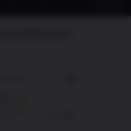
JAWA138
GAME ONLINE
DAFTAR
MASUK
panpun Dimanapun
5
$
ar License
88
lar License
$
SELECTED
luded:
WA138
luded:
ati Keunggulan Yang Kami Sediakan
WA138 JACKPOT
luded:
TUS JAWA138
k Mempermudah Para Pemain Agar
kin Mudah Meraih Kemenangan
tend support to 12
100.00
5.00
$
$
nths