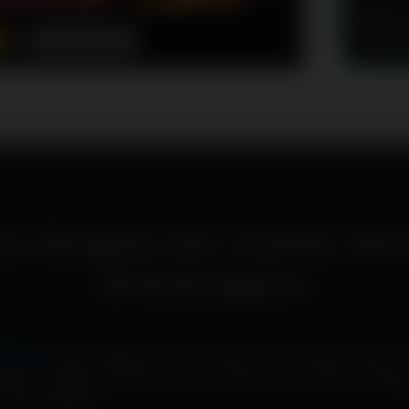
Metod
DAFTAR
Transa
a Eksplorasi Game Sl
Dimanapun
AWA138
hadir sebagai link situs utama yang membuka akses men
an beragam permainan favorit dalam satu tempat, sehingga s
 situs berbeda.