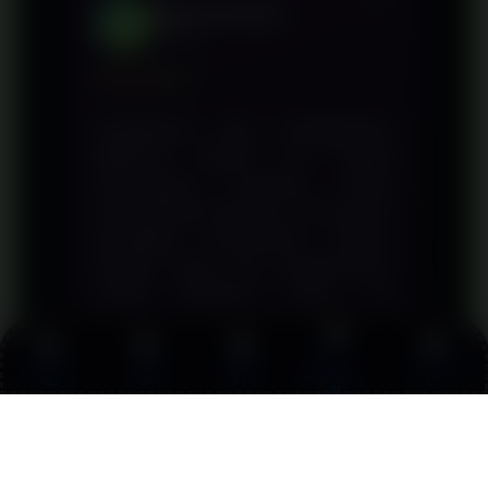
Bagus Sunaryo
BS
Belawan
★★★★
★
Pengalaman saya menggunakan
JAWA138 sejauh ini sangat
memuaskan, terutama ketika
membutuhkan bantuan. Tim layanan
pelanggan memberikan respons
dengan cepat dan penjelasannya
mudah dipahami. Selain itu,
keberadaan link alternatif juga sangat
membantu ketika akses utama
Link
Promo
Login
Daftar
Live Chat
mengalami kendala, sehingga saya
Alternatif
tetap bisa menjelajahi berbagai
provider tanpa harus menunggu
lama.