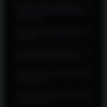
Mengapa JAWA138 menjadi pilihan
utama untuk menjelajahi provider slot
gacor hari ini?
JAWA138 hadir sebagai link situs utama
Bagaimana langkah membuat akun di
yang menghubungkan pengguna ke
JAWA138?
berbagai provider slot populer dalam
satu platform. Dengan navigasi yang
Proses registrasi di JAWA138 dibuat
mudah, pembaruan informasi secara
Apakah JAWA138 memiliki sistem
sederhana agar dapat diselesaikan
keamanan yang dapat diandalkan?
berkala, serta pilihan permainan yang
dalam waktu singkat. Pengguna hanya
beragam, pengguna dapat
perlu mengisi data yang diperlukan,
Ya. JAWA138 menerapkan teknologi
mengeksplorasi banyak provider
menyelesaikan proses verifikasi,
Apa fungsi link alternatif JAWA138 bagi
keamanan modern untuk membantu
favorit tanpa harus mencari akses ke
para pengguna?
kemudian akun siap digunakan untuk
melindungi data pengguna selama
berbagai situs yang berbeda.
mengakses berbagai provider slot,
mengakses platform. Selain
Link alternatif JAWA138 berperan
informasi terbaru, serta koleksi
menggunakan sistem enkripsi pada
Apakah JAWA138 dapat diakses melalui
sebagai jalur akses cadangan ketika
permainan yang tersedia melalui
perangkat seluler?
proses pertukaran data, infrastruktur
alamat utama tidak dapat dijangkau