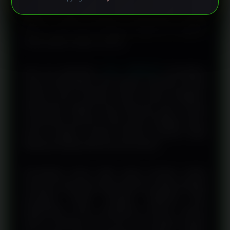
informasi mengenai akses akun, panduan penggunaan
platform, hingga membantu menyelesaikan kendala
teknis secara cepat sehingga pengalaman pengguna
tetap berjalan dengan nyaman.
Dari sisi keamanan,
situs JAWA138
menerapkan
sistem perlindungan data dengan teknologi enkripsi
modern guna menjaga privasi setiap pengguna.
Infrastruktur platform juga dirancang agar mampu
memberikan performa yang stabil sehingga proses
akses, navigasi, maupun aktivitas transaksi dapat
dilakukan dengan lebih aman dan efisien.
Kemudahan akses tidak hanya tersedia melalui
komputer, tetapi juga dapat dinikmati melalui berbagai
perangkat mobile. Tampilan JAWA138 telah
dioptimalkan untuk smartphone Android maupun
iPhone sehingga seluruh fitur tetap berjalan dengan