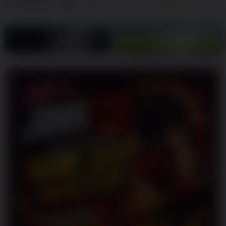
By
JAWA138
55
sales
SLOT GACOR
LOGIN
DAFTAR