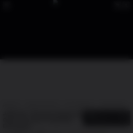
JAWA138
JAWA138 JACKPOT
SITUS JAWA138
JAWA138 GAME
JAWA138 : Bersama Eksplorasi
5
$
Game Slot Gacor Kapanpun
Dimanapun