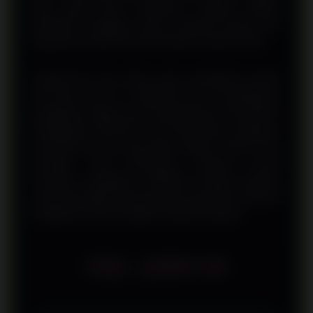
baik tanpa perlu melakukan instalasi aplikasi
tambahan. Pengguna cukup membuka browser dan
langsung menikmati seluruh layanan yang tersedia.
Sebagai link situs utama untuk menjelajahi provider
slot gacor hari ini, JAWA138 terus menghadirkan
pengalaman digital yang mengutamakan kemudahan,
kelengkapan informasi, dan kenyamanan pengguna.
Kombinasi akses yang praktis, pilihan provider yang
beragam, serta pembaruan informasi secara
konsisten menjadikan JAWA138 sebagai destinasi
yang layak dipilih bagi siapa saja yang ingin menikmati
pengalaman hiburan digital yang lebih lengkap.
FAQ - JAWA138