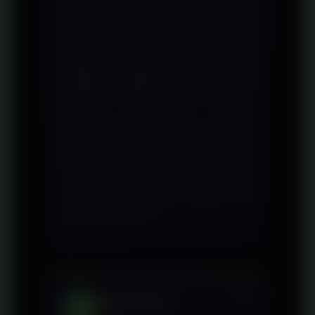
Saya mengenal JAWA138 dari
rekomendasi teman dan ternyata
memang sesuai ekspektasi. Pilihan
provider yang tersedia sangat
lengkap sehingga tidak perlu lagi
berpindah-pindah situs hanya untuk
mencari permainan favorit.
Navigasinya ringan, informasi selalu
diperbarui, dan semua menu mudah
dipahami. Menurut saya, JAWA138
layak menjadi pintu utama untuk
menjelajahi berbagai provider slot
populer setiap hari.
Dewi Lestari
DL