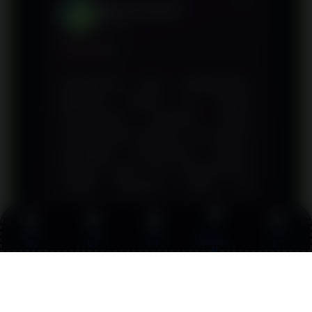
Bagus Sunaryo
BS
Belawan
★★★★
★
Pengalaman saya menggunakan
JAWA138 sejauh ini sangat
memuaskan, terutama ketika
membutuhkan bantuan. Tim layanan
pelanggan memberikan respons
dengan cepat dan penjelasannya
mudah dipahami. Selain itu,
keberadaan link alternatif juga sangat
membantu ketika akses utama
Link
Promo
Login
Daftar
Live Chat
mengalami kendala, sehingga saya
Alternatif
tetap bisa menjelajahi berbagai
provider tanpa harus menunggu
lama.