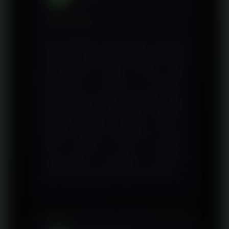
Medan
★★★★★
Hal pertama yang saya rasakan
ketika menggunakan JAWA138 adalah
tampilannya yang bersih dan
responsif. Proses registrasi
berlangsung cepat, kemudian saya
langsung bisa menjelajahi berbagai
provider dengan nyaman. Baik di
laptop maupun smartphone, semua
fitur berjalan lancar sehingga
pengalaman mengakses platform
terasa lebih praktis tanpa hambatan.