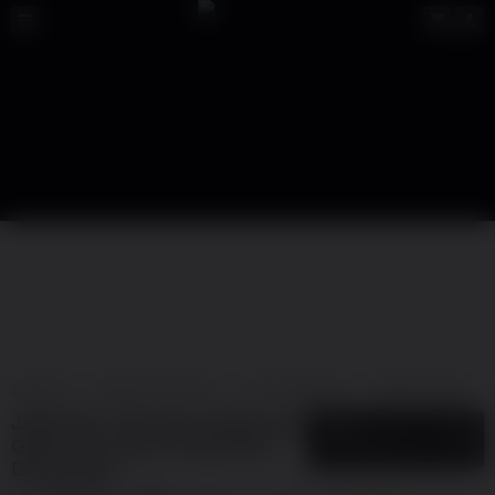
JAWA138
JAWA138 JACKPOT
SITUS JAWA138
JAWA138 GAME
JAWA138 : Bersama Eksplorasi
5
$
Game Slot Gacor Kapanpun
Dimanapun