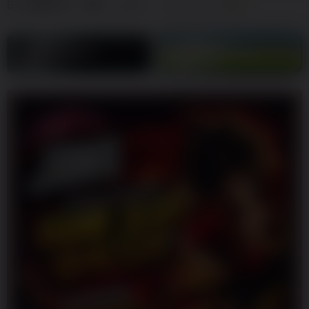
By
JAWA138
55
sales
SLOT GACOR
LOGIN
DAFTAR