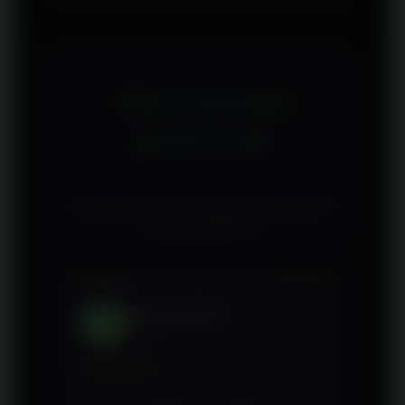
platform.
situs juga dirancang agar aktivitas
akibat kendala jaringan atau
Tentu. JAWA138 telah dioptimalkan agar
login, navigasi, maupun transaksi
pembatasan tertentu. Dengan adanya
dapat digunakan dengan nyaman
dapat berlangsung dengan lebih aman,
pembaruan link secara berkala,
melalui smartphone Android maupun
stabil, dan nyaman.
pengguna tetap dapat mengakses
iPhone tanpa memerlukan aplikasi
TESTIMONI
seluruh layanan dan menjelajahi
tambahan. Seluruh fitur dapat diakses
JAWA138
provider slot favorit tanpa mengalami
langsung melalui browser, mulai dari
gangguan berarti.
login akun, eksplorasi provider slot,
hingga menikmati pengalaman
Apa kata mereka yang sudah bergabung
bermain dengan tampilan yang
bersama JAWA138
responsif di berbagai ukuran layar.
Rian Purnomo
RP
Jakarta
★★★★★