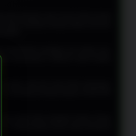
k pada kemudahan akses menuju koleksi provider
una dapat menjelajahi berbagai kategori permainan
 platform.
h menyelesaikan pendaftaran dan verifikasi akun,
puler yang tersedia di JAWA138. Seluruh tahapan
beragam, mulai dari nuansa klasik, petualangan,
inan yang berbeda sehingga pengguna memiliki lebih
k ketika alamat utama mengalami kendala. Dengan
tan sehingga aktivitas bermain dapat berlangsung