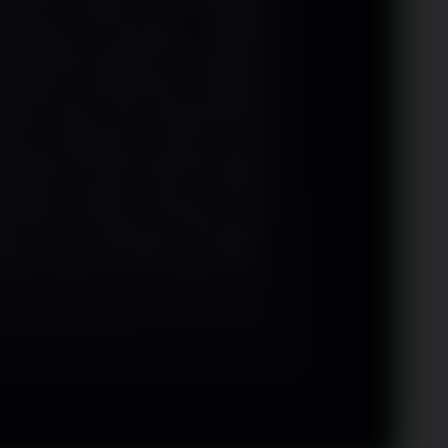
AWA138 sejauh ini sangat
emuaskan, terutama ketika
mbutuhkan bantuan. Tim layanan
elanggan memberikan respons
engan cepat dan penjelasannya
udah dipahami. Selain itu,
beradaan link alternatif juga sangat
embantu ketika akses utama
ngalami kendala, sehingga saya
tap bisa menjelajahi berbagai
ovider tanpa harus menunggu lama.