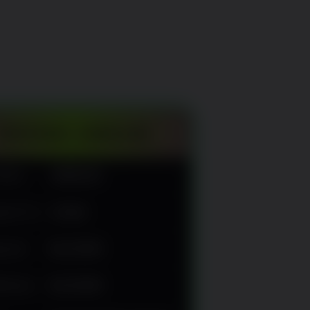
TENTANG JAWA138
itus
JAWA138
tan Trx
1 Detik
posit
Rp 20.000
thdraw
Rp 50.000