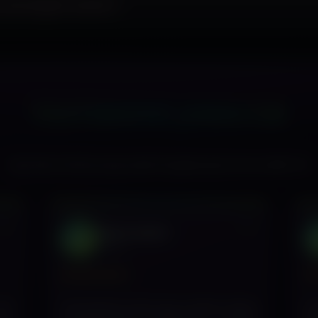
 perangkat seluler?
cara berkala, pengguna tetap dapat mengakses seluruh lay
apat digunakan dengan nyaman melalui smartphone Androi
sung melalui browser, mulai dari login akun, eksplorasi
berbagai ukuran layar.
TESTIMONI JAWA138
Apa kata mereka yang sudah bergabung bersama JAWA138
Dewi Lestari
DL
Medan
★★★★★
ri
Hal pertama yang saya rasakan ketika
P