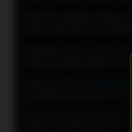
Banyak pemain yang penasaran mengapa nama JAW
ternama yang selalu diperbarui secara berkala. M
dengan lebih cepat sekaligus memperoleh pengalama
Bagi pengguna yang baru ingin memulai, proses r
pengguna dapat langsung mengakses berbagai inf
disusun agar mudah dipahami bahkan oleh pemain y
Sebagai pusat eksplorasi provider,
JAWA138 slot
fantasi, hingga konsep modern dengan visual berku
banyak alternatif untuk menemukan permainan yan
Untuk memastikan akses tetap berjalan lancar,
JA
pembaruan link yang dilakukan secara berkala, p
dengan lebih stabil kapan saja dibutuhkan.