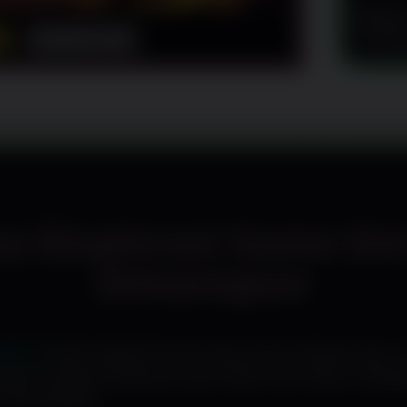
Metod
DAFTAR
Transa
a Eksplorasi Game Sl
Dimanapun
AWA138
hadir sebagai link situs utama yang membuka akses men
an beragam permainan favorit dalam satu tempat, sehingga s
 situs berbeda.