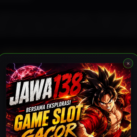
A138 semakin sering diperbincangkan. Jawabannya terleta
elalui sistem navigasi yang sederhana dan responsif, pengg
n eksplorasi yang lebih efisien sejak pertama kali mengakses
egistrasi dibuat sederhana agar tidak menyita waktu. Setela
ormasi, rekomendasi permainan, hingga pilihan provider po
×
ang baru mengenal hiburan slot digital.
menghadirkan beragam pilihan permainan dengan tema yang 
alitas tinggi. Setiap provider menawarkan karakteristik perma
g sesuai dengan preferensi masing-masing.
WA138 link alternatif
selalu disiapkan sebagai jalur masu
engguna tetap dapat mengakses seluruh layanan tanpa hamba