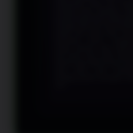
rekomendasi teman dan ternya
memang sesuai ekspektasi. Pili
provider yang tersedia sangat leng
sehingga tidak perlu lagi berpind
pindah situs hanya untuk menc
permainan favorit. Navigasin
ringan, informasi selalu diperbar
dan semua menu mudah dipaham
Menurut saya, JAWA138 layak menj
pintu utama untuk menjelaja
berbagai provider slot populer set
hari.