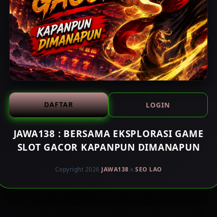
kap, JAWA138 juga didukung layanan pelanggan yang siap mem
ngenai akses akun, panduan penggunaan platform, hingga mem
ngan nyaman.
stem perlindungan data dengan teknologi enkripsi modern gu
rforma yang stabil sehingga proses akses, navigasi, maupun
DAFTAR
LOGIN
JAWA138 : BERSAMA EKSPLORASI GAME
uter, tetapi juga dapat dinikmati melalui berbagai perangkat
SLOT GACOR KAPANPUN DIMANAPUN
h fitur tetap berjalan dengan baik tanpa perlu melakukan in
ang tersedia.
Copyright 2026
JAWA138
x
SEO LAO
ovider slot gacor hari ini, JAWA138 terus menghadirkan p
. Kombinasi akses yang praktis, pilihan provider yang bera
ipilih bagi siapa saja yang ingin menikmati pengalaman hibura