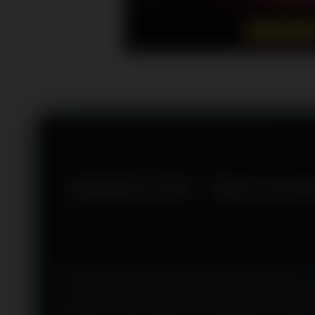
LOGIN
JAWA138 : Bersam
Di tengah berkembangnya dunia hiburan digital,
J
ini dirancang untuk memudahkan pengguna menemuk
dan penuh variasi tanpa harus berpindah ke banyak