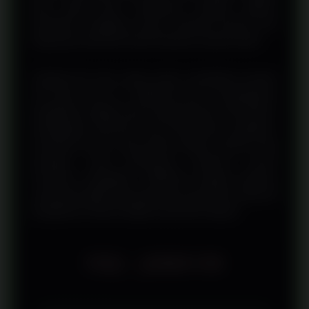
baik tanpa perlu melakukan instalasi aplikasi
tambahan. Pengguna cukup membuka browser dan
langsung menikmati seluruh layanan yang tersedia.
Sebagai link situs utama untuk menjelajahi provider
slot gacor hari ini, JAWA138 terus menghadirkan
pengalaman digital yang mengutamakan kemudahan,
kelengkapan informasi, dan kenyamanan pengguna.
Kombinasi akses yang praktis, pilihan provider yang
beragam, serta pembaruan informasi secara
konsisten menjadikan JAWA138 sebagai destinasi
yang layak dipilih bagi siapa saja yang ingin menikmati
pengalaman hiburan digital yang lebih lengkap.
FAQ - JAWA138