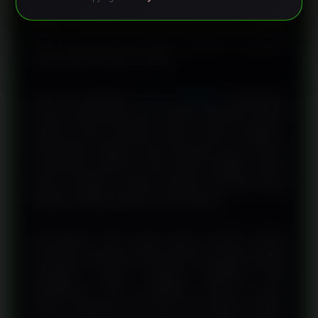
informasi mengenai akses akun, panduan penggunaan
platform, hingga membantu menyelesaikan kendala
teknis secara cepat sehingga pengalaman pengguna
tetap berjalan dengan nyaman.
Dari sisi keamanan,
situs JAWA138
menerapkan
sistem perlindungan data dengan teknologi enkripsi
modern guna menjaga privasi setiap pengguna.
Infrastruktur platform juga dirancang agar mampu
memberikan performa yang stabil sehingga proses
akses, navigasi, maupun aktivitas transaksi dapat
dilakukan dengan lebih aman dan efisien.
Kemudahan akses tidak hanya tersedia melalui
komputer, tetapi juga dapat dinikmati melalui berbagai
perangkat mobile. Tampilan JAWA138 telah
dioptimalkan untuk smartphone Android maupun
iPhone sehingga seluruh fitur tetap berjalan dengan