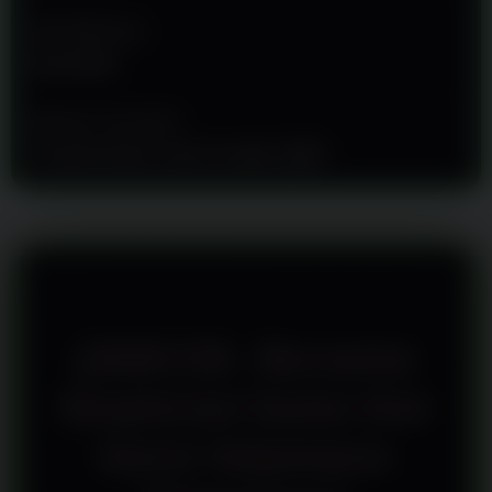
t
a
Min Withdraw
i
Rp 50.000
l
s
Metode Transaksi
Transfer Bank Lokal, E-wallet, QRIS
JAWA138 : Bersama
Eksplorasi Game Slot
Gacor Kapanpun