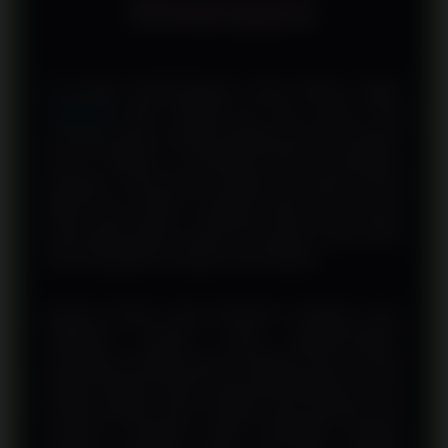
Dimanapun
Di tengah berkembangnya dunia hiburan digital,
JAWA138
hadir sebagai link situs utama yang
membuka akses menuju berbagai provider slot gacor
hari ini. Platform ini dirancang untuk memudahkan
pengguna menemukan beragam permainan favorit
dalam satu tempat, sehingga setiap sesi bermain
terasa lebih praktis, nyaman, dan penuh variasi tanpa
harus berpindah ke banyak situs berbeda.
Banyak pemain yang penasaran mengapa nama
JAWA138 semakin sering diperbincangkan.
Jawabannya terletak pada kemudahan akses menuju
koleksi provider ternama yang selalu diperbarui secara
berkala. Melalui sistem navigasi yang sederhana dan
responsif, pengguna dapat menjelajahi berbagai