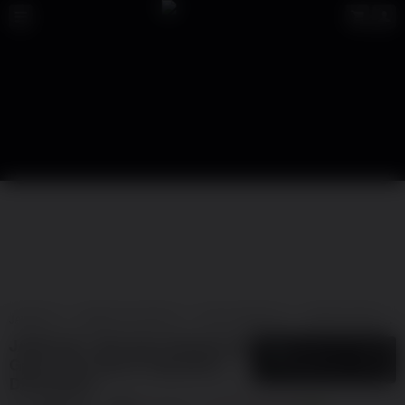
JAWA138
JAWA138 JACKPOT
SITUS JAWA138
JAWA138 GAME
JAWA138 : Bersama Eksplorasi
5
$
Game Slot Gacor Kapanpun
Dimanapun