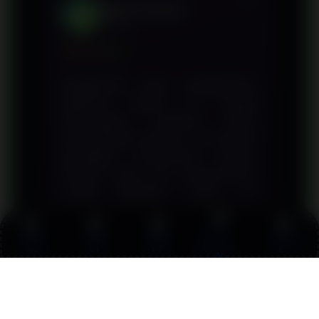
Bagus Sunaryo
BS
Belawan
★★★★
★
Pengalaman saya menggunakan
JAWA138 sejauh ini sangat
memuaskan, terutama ketika
membutuhkan bantuan. Tim layanan
pelanggan memberikan respons
dengan cepat dan penjelasannya
mudah dipahami. Selain itu,
keberadaan link alternatif juga sangat
membantu ketika akses utama
Link
Promo
Login
Daftar
Live Chat
mengalami kendala, sehingga saya
Alternatif
tetap bisa menjelajahi berbagai
provider tanpa harus menunggu
lama.