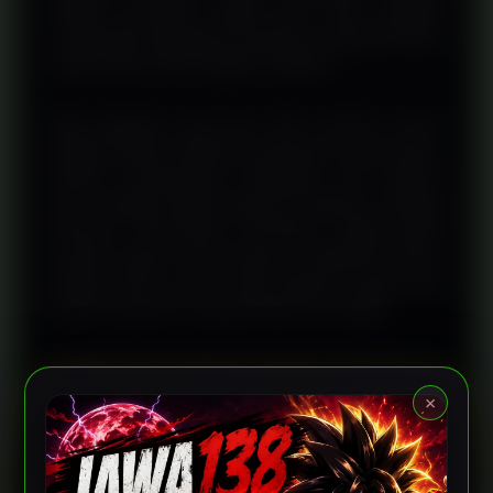
kategori permainan dengan lebih cepat sekaligus
memperoleh pengalaman eksplorasi yang lebih efisien
sejak pertama kali mengakses platform.
Bagi pengguna yang baru ingin memulai, proses
registrasi dibuat sederhana agar tidak menyita waktu.
Setelah menyelesaikan pendaftaran dan verifikasi
akun, pengguna dapat langsung mengakses berbagai
informasi, rekomendasi permainan, hingga pilihan
provider populer yang tersedia di JAWA138. Seluruh
tahapan disusun agar mudah dipahami bahkan oleh
pemain yang baru mengenal hiburan slot digital.
Sebagai pusat eksplorasi provider,
JAWA138 slot
menghadirkan beragam pilihan permainan dengan
×
tema yang beragam, mulai dari nuansa klasik,
petualangan, fantasi, hingga konsep modern dengan
visual berkualitas tinggi. Setiap provider menawarkan