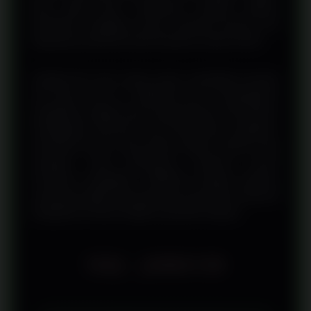
baik tanpa perlu melakukan instalasi aplikasi
tambahan. Pengguna cukup membuka browser dan
langsung menikmati seluruh layanan yang tersedia.
Sebagai link situs utama untuk menjelajahi provider
slot gacor hari ini, JAWA138 terus menghadirkan
pengalaman digital yang mengutamakan kemudahan,
kelengkapan informasi, dan kenyamanan pengguna.
Kombinasi akses yang praktis, pilihan provider yang
beragam, serta pembaruan informasi secara
konsisten menjadikan JAWA138 sebagai destinasi
yang layak dipilih bagi siapa saja yang ingin menikmati
pengalaman hiburan digital yang lebih lengkap.
FAQ - JAWA138