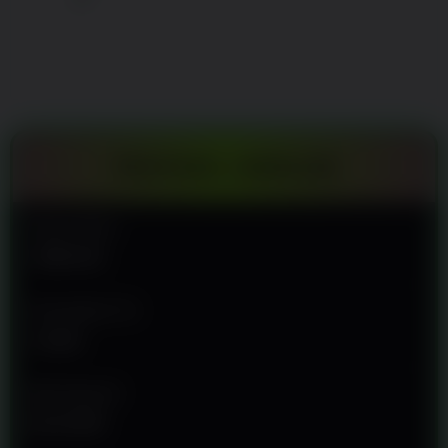
Sediakan
Untuk
Mempermudah
Para Pemain
Agar Semakin
Mudah Meraih
Kemenangan
TENTANG JAWA138
V
i
e
Nama Situs
w
JAWA138
l
i
c
Kecepatan Trx
e
1 Detik
n
s
e
Min Deposit
d
Rp 20.000
e