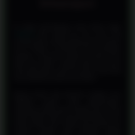
Dimanapun
Di tengah berkembangnya dunia hiburan digital,
JAWA138
hadir sebagai link situs utama yang
membuka akses menuju berbagai provider slot gacor
hari ini. Platform ini dirancang untuk memudahkan
pengguna menemukan beragam permainan favorit
dalam satu tempat, sehingga setiap sesi bermain
terasa lebih praktis, nyaman, dan penuh variasi tanpa
harus berpindah ke banyak situs berbeda.
Banyak pemain yang penasaran mengapa nama
JAWA138 semakin sering diperbincangkan.
Jawabannya terletak pada kemudahan akses menuju
koleksi provider ternama yang selalu diperbarui secara
berkala. Melalui sistem navigasi yang sederhana dan
responsif, pengguna dapat menjelajahi berbagai