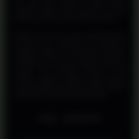
baik tanpa perlu melakukan instalasi aplikasi
tambahan. Pengguna cukup membuka browser dan
langsung menikmati seluruh layanan yang tersedia.
Sebagai link situs utama untuk menjelajahi provider
slot gacor hari ini, JAWA138 terus menghadirkan
pengalaman digital yang mengutamakan kemudahan,
kelengkapan informasi, dan kenyamanan pengguna.
Kombinasi akses yang praktis, pilihan provider yang
beragam, serta pembaruan informasi secara
konsisten menjadikan JAWA138 sebagai destinasi
yang layak dipilih bagi siapa saja yang ingin menikmati
pengalaman hiburan digital yang lebih lengkap.
FAQ - JAWA138