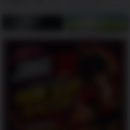
By
JAWA138
55
sales
SLOT GACOR
LOGIN
DAFTAR