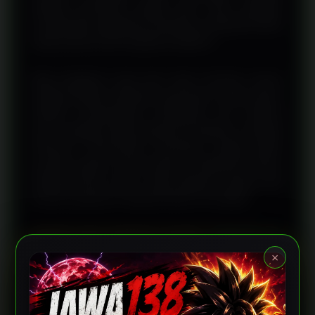
kategori permainan dengan lebih cepat sekaligus
memperoleh pengalaman eksplorasi yang lebih efisien
sejak pertama kali mengakses platform.
Bagi pengguna yang baru ingin memulai, proses
registrasi dibuat sederhana agar tidak menyita waktu.
Setelah menyelesaikan pendaftaran dan verifikasi
akun, pengguna dapat langsung mengakses berbagai
informasi, rekomendasi permainan, hingga pilihan
provider populer yang tersedia di JAWA138. Seluruh
tahapan disusun agar mudah dipahami bahkan oleh
pemain yang baru mengenal hiburan slot digital.
Sebagai pusat eksplorasi provider,
JAWA138 slot
menghadirkan beragam pilihan permainan dengan
×
tema yang beragam, mulai dari nuansa klasik,
petualangan, fantasi, hingga konsep modern dengan
visual berkualitas tinggi. Setiap provider menawarkan