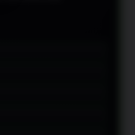
puler dalam satu platform. Dengan navigasi
una dapat mengeksplorasi banyak provider
a hanya perlu mengisi data yang diperlukan,
er slot, informasi terbaru, serta koleksi
una selama mengakses platform. Selain
aktivitas login, navigasi, maupun transaksi
gkau akibat kendala jaringan atau pembatasan