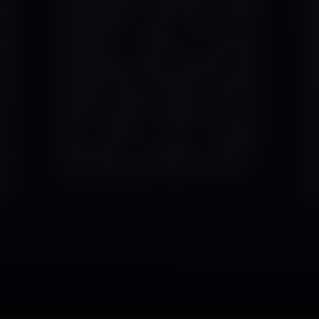
ta
menggunakan JAWA138 adalah
J
han
tampilannya yang bersih dan
m
kap
responsif. Proses registrasi
me
ah-
berlangsung cepat, kemudian saya
p
ari
langsung bisa menjelajahi berbagai
d
ya
provider dengan nyaman. Baik di
m
ui,
laptop maupun smartphone, semua
ke
i.
fitur berjalan lancar sehingga
m
adi
pengalaman mengakses platform
me
hi
terasa lebih praktis tanpa hambatan.
te
iap
pr