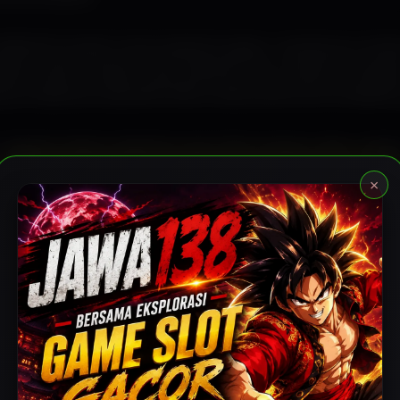
A138 semakin sering diperbincangkan. Jawabannya terleta
elalui sistem navigasi yang sederhana dan responsif, pengg
n eksplorasi yang lebih efisien sejak pertama kali mengakses
egistrasi dibuat sederhana agar tidak menyita waktu. Setela
ormasi, rekomendasi permainan, hingga pilihan provider po
×
ang baru mengenal hiburan slot digital.
menghadirkan beragam pilihan permainan dengan tema yang 
alitas tinggi. Setiap provider menawarkan karakteristik perma
g sesuai dengan preferensi masing-masing.
WA138 link alternatif
selalu disiapkan sebagai jalur masu
engguna tetap dapat mengakses seluruh layanan tanpa hamba