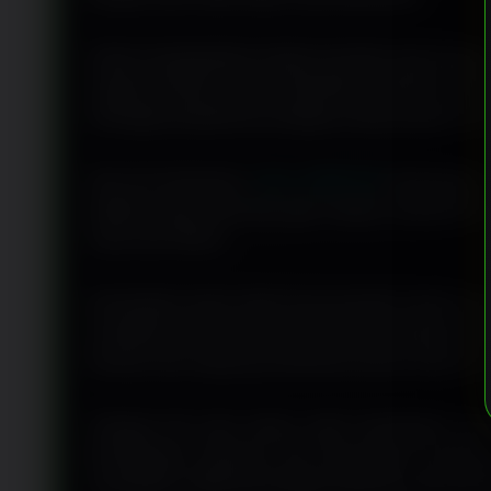
Selain menghadirkan koleksi provider yang leng
support tersedia untuk memberikan informasi me
sehingga pengalaman pengguna tetap berjalan de
Dari sisi keamanan,
situs JAWA138
menerapkan si
platform juga dirancang agar mampu memberikan pe
aman dan efisien.
Kemudahan akses tidak hanya tersedia melalui komp
smartphone Android maupun iPhone sehingga seluru
browser dan langsung menikmati seluruh layanan y
Sebagai link situs utama untuk menjelajahi pr
kelengkapan informasi, dan kenyamanan pengguna
menjadikan JAWA138 sebagai destinasi yang layak d