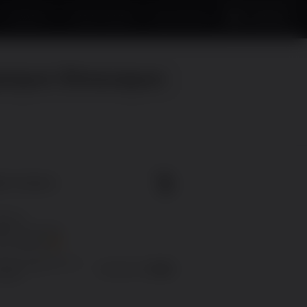
JAWA138
GAME ONLINE
DAFTAR
MASUK
panpun Dimanapun
5
$
ar License
88
lar License
$
SELECTED
luded:
WA138
luded:
ati Keunggulan Yang Kami Sediakan
WA138 JACKPOT
luded:
TUS JAWA138
k Mempermudah Para Pemain Agar
kin Mudah Meraih Kemenangan
tend support to 12
100.00
5.00
$
$
nths