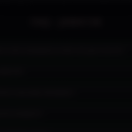
FAQ - JAWA138
 untuk menjelajahi provider slot gacor hari ini?
ng menghubungkan pengguna ke berbagai provider slot po
 JAWA138?
berkala, serta pilihan permainan yang beragam, pengg
ai situs yang berbeda.
ana agar dapat diselesaikan dalam waktu singkat. Penggun
anan yang dapat diandalkan?
n akun siap digunakan untuk mengakses berbagai provid
manan modern untuk membantu melindungi data pengg
gi para pengguna?
rtukaran data, infrastruktur situs juga dirancang agar 
l, dan nyaman.
lur akses cadangan ketika alamat utama tidak dapat dijan