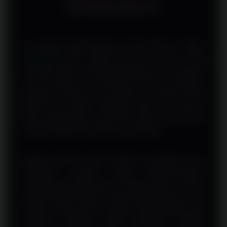
Dimanapun
Di tengah berkembangnya dunia hiburan digital,
JAWA138
hadir sebagai link situs utama yang
membuka akses menuju berbagai provider slot gacor
hari ini. Platform ini dirancang untuk memudahkan
pengguna menemukan beragam permainan favorit
dalam satu tempat, sehingga setiap sesi bermain
terasa lebih praktis, nyaman, dan penuh variasi tanpa
harus berpindah ke banyak situs berbeda.
Banyak pemain yang penasaran mengapa nama
JAWA138 semakin sering diperbincangkan.
Jawabannya terletak pada kemudahan akses menuju
koleksi provider ternama yang selalu diperbarui secara
berkala. Melalui sistem navigasi yang sederhana dan
responsif, pengguna dapat menjelajahi berbagai