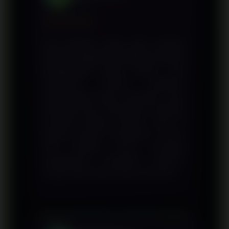
Medan
★★★★★
Hal pertama yang saya rasakan
ketika menggunakan JAWA138 adalah
tampilannya yang bersih dan
responsif. Proses registrasi
berlangsung cepat, kemudian saya
langsung bisa menjelajahi berbagai
provider dengan nyaman. Baik di
laptop maupun smartphone, semua
fitur berjalan lancar sehingga
pengalaman mengakses platform
terasa lebih praktis tanpa hambatan.