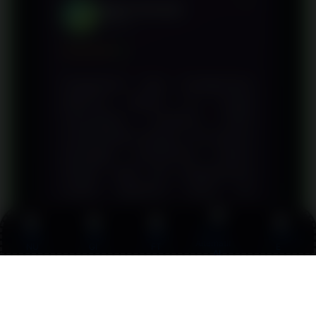
Bagus Sunaryo
BS
Belawan
★★★★
★
Pengalaman saya menggunakan
JAWA138 sejauh ini sangat
memuaskan, terutama ketika
membutuhkan bantuan. Tim layanan
pelanggan memberikan respons
dengan cepat dan penjelasannya
mudah dipahami. Selain itu,
keberadaan link alternatif juga sangat
membantu ketika akses utama
Link
Promo
Login
Daftar
Live Chat
mengalami kendala, sehingga saya
Alternatif
tetap bisa menjelajahi berbagai
provider tanpa harus menunggu
lama.