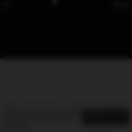
JAWA138
JAWA138 JACKPOT
SITUS JAWA138
JAWA138 GAME
JAWA138 : Bersama Eksplorasi
5
$
Game Slot Gacor Kapanpun
Dimanapun