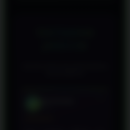
platform.
situs juga dirancang agar aktivitas
akibat kendala jaringan atau
Tentu. JAWA138 telah dioptimalkan agar
login, navigasi, maupun transaksi
pembatasan tertentu. Dengan adanya
dapat digunakan dengan nyaman
dapat berlangsung dengan lebih aman,
pembaruan link secara berkala,
melalui smartphone Android maupun
stabil, dan nyaman.
pengguna tetap dapat mengakses
iPhone tanpa memerlukan aplikasi
TESTIMONI
seluruh layanan dan menjelajahi
tambahan. Seluruh fitur dapat diakses
JAWA138
provider slot favorit tanpa mengalami
langsung melalui browser, mulai dari
gangguan berarti.
login akun, eksplorasi provider slot,
hingga menikmati pengalaman
Apa kata mereka yang sudah bergabung
bermain dengan tampilan yang
bersama JAWA138
responsif di berbagai ukuran layar.
Rian Purnomo
RP
Jakarta
★★★★★