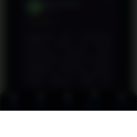
Bagus Sunaryo
BS
Belawan
★★★★
★
Pengalaman saya menggunakan
JAWA138 sejauh ini sangat
memuaskan, terutama ketika
membutuhkan bantuan. Tim layanan
pelanggan memberikan respons
dengan cepat dan penjelasannya
mudah dipahami. Selain itu,
keberadaan link alternatif juga sangat
membantu ketika akses utama
Link
Promo
Login
Daftar
Live Chat
mengalami kendala, sehingga saya
Alternatif
tetap bisa menjelajahi berbagai
provider tanpa harus menunggu
lama.