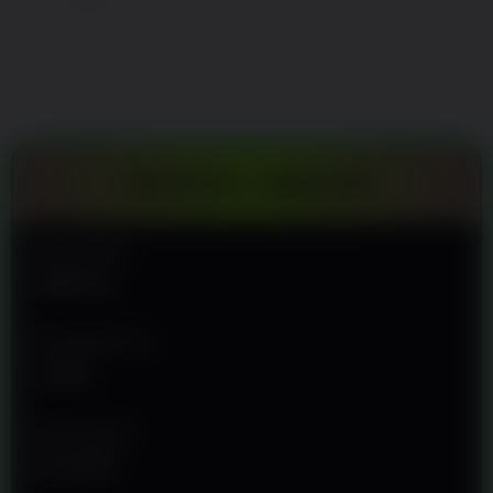
Sediakan
Untuk
Mempermudah
Para Pemain
Agar Semakin
Mudah Meraih
Kemenangan
TENTANG JAWA138
V
i
e
Nama Situs
w
JAWA138
l
i
c
Kecepatan Trx
e
1 Detik
n
s
e
Min Deposit
d
Rp 20.000
e