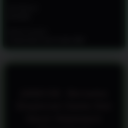
t
a
Min Withdraw
i
Rp 50.000
l
s
Metode Transaksi
Transfer Bank Lokal, E-wallet, QRIS
JAWA138 : Bersama
Eksplorasi Game Slot
Gacor Kapanpun