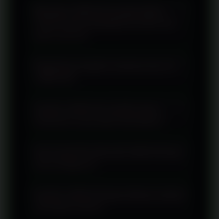
Mengapa JAWA138 menjadi pilihan
utama untuk menjelajahi provider slot
gacor hari ini?
JAWA138 hadir sebagai link situs utama
Bagaimana langkah membuat akun di
yang menghubungkan pengguna ke
JAWA138?
berbagai provider slot populer dalam
satu platform. Dengan navigasi yang
Proses registrasi di JAWA138 dibuat
mudah, pembaruan informasi secara
Apakah JAWA138 memiliki sistem
sederhana agar dapat diselesaikan
keamanan yang dapat diandalkan?
berkala, serta pilihan permainan yang
dalam waktu singkat. Pengguna hanya
beragam, pengguna dapat
perlu mengisi data yang diperlukan,
Ya. JAWA138 menerapkan teknologi
mengeksplorasi banyak provider
menyelesaikan proses verifikasi,
Apa fungsi link alternatif JAWA138 bagi
keamanan modern untuk membantu
favorit tanpa harus mencari akses ke
para pengguna?
kemudian akun siap digunakan untuk
melindungi data pengguna selama
berbagai situs yang berbeda.
mengakses berbagai provider slot,
mengakses platform. Selain
Link alternatif JAWA138 berperan
informasi terbaru, serta koleksi
menggunakan sistem enkripsi pada
Apakah JAWA138 dapat diakses melalui
sebagai jalur akses cadangan ketika
permainan yang tersedia melalui
perangkat seluler?
proses pertukaran data, infrastruktur
alamat utama tidak dapat dijangkau