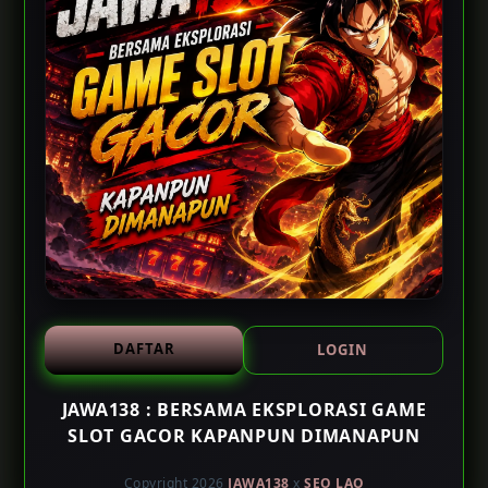
karakteristik permainan yang berbeda sehingga
pengguna memiliki lebih banyak alternatif untuk
menemukan permainan yang sesuai dengan
preferensi masing-masing.
Untuk memastikan akses tetap berjalan lancar,
JAWA138 link alternatif
selalu disiapkan sebagai jalur
masuk ketika alamat utama mengalami kendala.
Dengan pembaruan link yang dilakukan secara
berkala, pengguna tetap dapat mengakses seluruh
layanan tanpa hambatan sehingga aktivitas bermain
dapat berlangsung dengan lebih stabil kapan saja
dibutuhkan.
DAFTAR
LOGIN
Selain menghadirkan koleksi provider yang lengkap,
JAWA138 : BERSAMA EKSPLORASI GAME
JAWA138 juga didukung layanan pelanggan yang siap
SLOT GACOR KAPANPUN DIMANAPUN
membantu berbagai kebutuhan pengguna. Tim
customer support tersedia untuk memberikan
Copyright 2026
JAWA138
x
SEO LAO