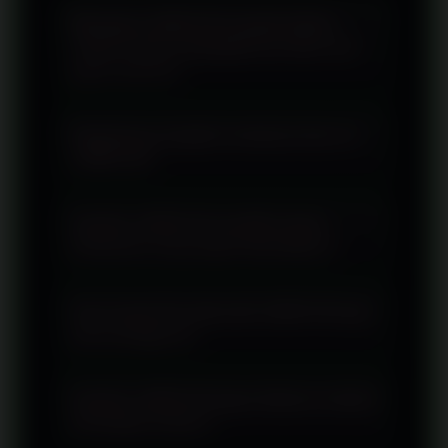
Mengapa JAWA138 menjadi pilihan
utama untuk menjelajahi provider slot
gacor hari ini?
JAWA138 hadir sebagai link situs utama
Bagaimana langkah membuat akun di
yang menghubungkan pengguna ke
JAWA138?
berbagai provider slot populer dalam
satu platform. Dengan navigasi yang
Proses registrasi di JAWA138 dibuat
mudah, pembaruan informasi secara
Apakah JAWA138 memiliki sistem
sederhana agar dapat diselesaikan
keamanan yang dapat diandalkan?
berkala, serta pilihan permainan yang
dalam waktu singkat. Pengguna hanya
beragam, pengguna dapat
perlu mengisi data yang diperlukan,
Ya. JAWA138 menerapkan teknologi
mengeksplorasi banyak provider
menyelesaikan proses verifikasi,
Apa fungsi link alternatif JAWA138 bagi
keamanan modern untuk membantu
favorit tanpa harus mencari akses ke
para pengguna?
kemudian akun siap digunakan untuk
melindungi data pengguna selama
berbagai situs yang berbeda.
mengakses berbagai provider slot,
mengakses platform. Selain
Link alternatif JAWA138 berperan
informasi terbaru, serta koleksi
menggunakan sistem enkripsi pada
Apakah JAWA138 dapat diakses melalui
sebagai jalur akses cadangan ketika
permainan yang tersedia melalui
perangkat seluler?
proses pertukaran data, infrastruktur
alamat utama tidak dapat dijangkau