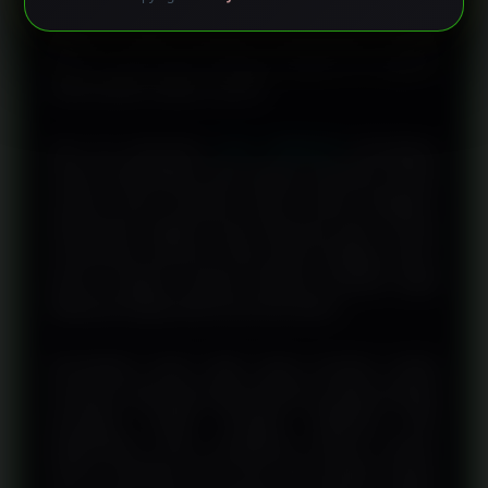
informasi mengenai akses akun, panduan penggunaan
platform, hingga membantu menyelesaikan kendala
teknis secara cepat sehingga pengalaman pengguna
tetap berjalan dengan nyaman.
Dari sisi keamanan,
situs JAWA138
menerapkan
sistem perlindungan data dengan teknologi enkripsi
modern guna menjaga privasi setiap pengguna.
Infrastruktur platform juga dirancang agar mampu
memberikan performa yang stabil sehingga proses
akses, navigasi, maupun aktivitas transaksi dapat
dilakukan dengan lebih aman dan efisien.
Kemudahan akses tidak hanya tersedia melalui
komputer, tetapi juga dapat dinikmati melalui berbagai
perangkat mobile. Tampilan JAWA138 telah
dioptimalkan untuk smartphone Android maupun
iPhone sehingga seluruh fitur tetap berjalan dengan