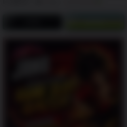
By
JAWA138
55
sales
SLOT GACOR
LOGIN
DAFTAR