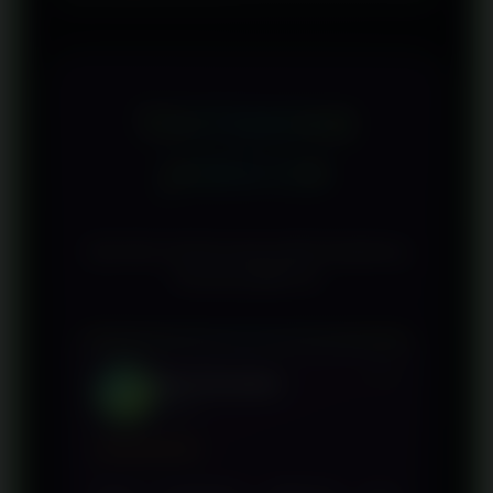
platform.
situs juga dirancang agar aktivitas
akibat kendala jaringan atau
Tentu. JAWA138 telah dioptimalkan agar
login, navigasi, maupun transaksi
pembatasan tertentu. Dengan adanya
dapat digunakan dengan nyaman
dapat berlangsung dengan lebih aman,
pembaruan link secara berkala,
melalui smartphone Android maupun
stabil, dan nyaman.
pengguna tetap dapat mengakses
iPhone tanpa memerlukan aplikasi
TESTIMONI
seluruh layanan dan menjelajahi
tambahan. Seluruh fitur dapat diakses
JAWA138
provider slot favorit tanpa mengalami
langsung melalui browser, mulai dari
gangguan berarti.
login akun, eksplorasi provider slot,
hingga menikmati pengalaman
Apa kata mereka yang sudah bergabung
bermain dengan tampilan yang
bersama JAWA138
responsif di berbagai ukuran layar.
Rian Purnomo
RP
Jakarta
★★★★★