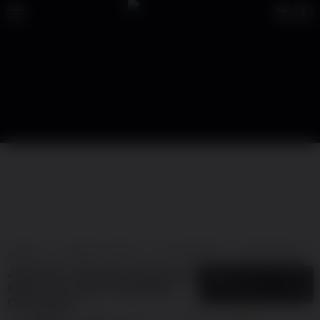
JAWA138
JAWA138 JACKPOT
SITUS JAWA138
JAWA138 GAME
JAWA138 : Bersama Eksplorasi
5
$
Game Slot Gacor Kapanpun
Dimanapun