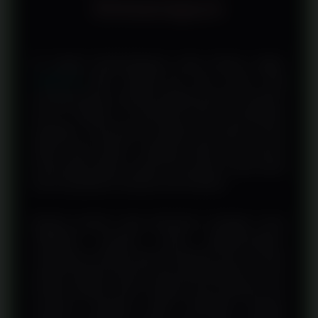
Dimanapun
Di tengah berkembangnya dunia hiburan digital,
JAWA138
hadir sebagai link situs utama yang
membuka akses menuju berbagai provider slot gacor
hari ini. Platform ini dirancang untuk memudahkan
pengguna menemukan beragam permainan favorit
dalam satu tempat, sehingga setiap sesi bermain
terasa lebih praktis, nyaman, dan penuh variasi tanpa
harus berpindah ke banyak situs berbeda.
Banyak pemain yang penasaran mengapa nama
JAWA138 semakin sering diperbincangkan.
Jawabannya terletak pada kemudahan akses menuju
koleksi provider ternama yang selalu diperbarui secara
berkala. Melalui sistem navigasi yang sederhana dan
responsif, pengguna dapat menjelajahi berbagai