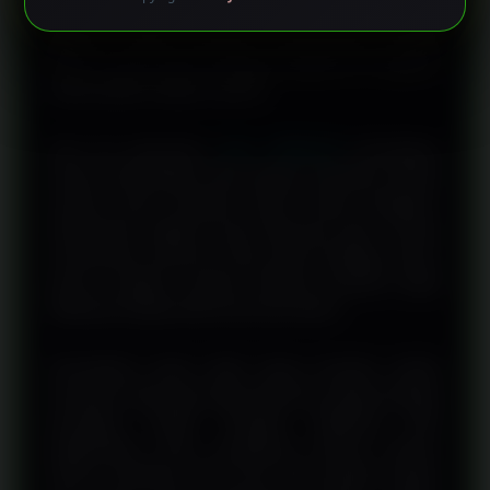
informasi mengenai akses akun, panduan penggunaan
platform, hingga membantu menyelesaikan kendala
teknis secara cepat sehingga pengalaman pengguna
tetap berjalan dengan nyaman.
Dari sisi keamanan,
situs JAWA138
menerapkan
sistem perlindungan data dengan teknologi enkripsi
modern guna menjaga privasi setiap pengguna.
Infrastruktur platform juga dirancang agar mampu
memberikan performa yang stabil sehingga proses
akses, navigasi, maupun aktivitas transaksi dapat
dilakukan dengan lebih aman dan efisien.
Kemudahan akses tidak hanya tersedia melalui
komputer, tetapi juga dapat dinikmati melalui berbagai
perangkat mobile. Tampilan JAWA138 telah
dioptimalkan untuk smartphone Android maupun
iPhone sehingga seluruh fitur tetap berjalan dengan