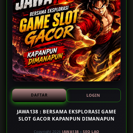
karakteristik permainan yang berbeda sehingga
pengguna memiliki lebih banyak alternatif untuk
menemukan permainan yang sesuai dengan
preferensi masing-masing.
Untuk memastikan akses tetap berjalan lancar,
JAWA138 link alternatif
selalu disiapkan sebagai jalur
masuk ketika alamat utama mengalami kendala.
Dengan pembaruan link yang dilakukan secara
berkala, pengguna tetap dapat mengakses seluruh
layanan tanpa hambatan sehingga aktivitas bermain
dapat berlangsung dengan lebih stabil kapan saja
dibutuhkan.
DAFTAR
LOGIN
Selain menghadirkan koleksi provider yang lengkap,
JAWA138 : BERSAMA EKSPLORASI GAME
JAWA138 juga didukung layanan pelanggan yang siap
SLOT GACOR KAPANPUN DIMANAPUN
membantu berbagai kebutuhan pengguna. Tim
customer support tersedia untuk memberikan
Copyright 2026
JAWA138
x
SEO LAO