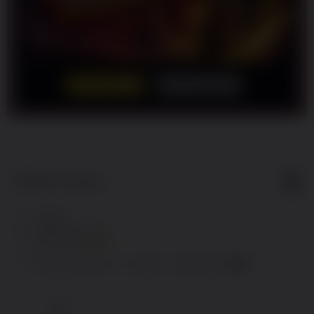
LOGIN
DAFTAR
Show More
5
$
Regular License
Regular
Included:
JAWA138
License
Included:
JAWA138 JACKPOT
SELECTED
Included:
SITUS JAWA138
88
$
100.00
5.00
Extend support to 12 months
$
$
Nikmati
Keunggulan
Yang Kami