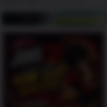
By
JAWA138
55
sales
SLOT GACOR
LOGIN
DAFTAR