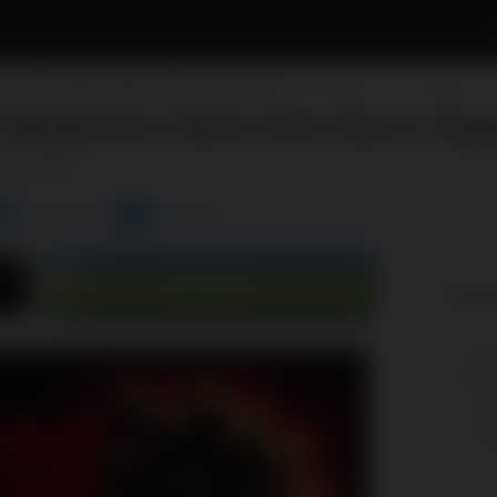
A138
JAWA138 GAME
SLOT GACOR
Eksplorasi Game Slot Gacor Ka
GACOR
Comments
Support
01
17.945
DAFTAR
Regul
Regu
Inc
JA
Inc
Nikm
JA
Inc
SI
Untu
Sema
Ex
mo
V
i