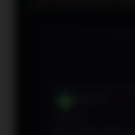
Apakah JAWA138 dapat diakses melalui
tertentu. Dengan adanya pembaruan link se
tanpa mengalami gangguan berarti.
Tentu. JAWA138 telah dioptimalkan agar d
tambahan. Seluruh fitur dapat diakses lang
bermain dengan tampilan yang responsif di 
Rian Purnomo
RP
Jakarta
★★★★★
Saya mengenal JAWA138 da