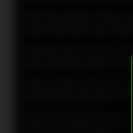
Banyak pemain yang penasaran mengapa nama JAW
ternama yang selalu diperbarui secara berkala. M
dengan lebih cepat sekaligus memperoleh pengalama
Bagi pengguna yang baru ingin memulai, proses r
pengguna dapat langsung mengakses berbagai inf
disusun agar mudah dipahami bahkan oleh pemain y
Sebagai pusat eksplorasi provider,
JAWA138 slot
fantasi, hingga konsep modern dengan visual berku
banyak alternatif untuk menemukan permainan yan
Untuk memastikan akses tetap berjalan lancar,
JA
pembaruan link yang dilakukan secara berkala, p
dengan lebih stabil kapan saja dibutuhkan.