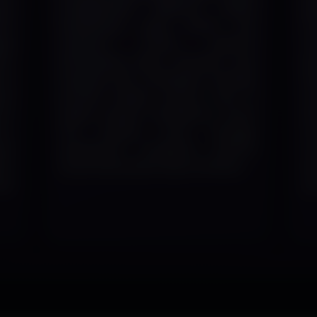
ta
menggunakan JAWA138 adalah
J
han
tampilannya yang bersih dan
m
kap
responsif. Proses registrasi
me
ah-
berlangsung cepat, kemudian saya
p
ari
langsung bisa menjelajahi berbagai
d
ya
provider dengan nyaman. Baik di
m
ui,
laptop maupun smartphone, semua
ke
i.
fitur berjalan lancar sehingga
m
adi
pengalaman mengakses platform
me
hi
terasa lebih praktis tanpa hambatan.
te
iap
pr