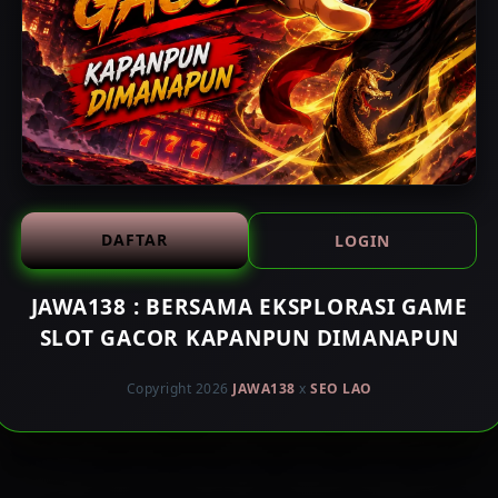
kap, JAWA138 juga didukung layanan pelanggan yang siap mem
ngenai akses akun, panduan penggunaan platform, hingga mem
ngan nyaman.
stem perlindungan data dengan teknologi enkripsi modern gu
rforma yang stabil sehingga proses akses, navigasi, maupun
DAFTAR
LOGIN
JAWA138 : BERSAMA EKSPLORASI GAME
uter, tetapi juga dapat dinikmati melalui berbagai perangkat
SLOT GACOR KAPANPUN DIMANAPUN
h fitur tetap berjalan dengan baik tanpa perlu melakukan in
ang tersedia.
Copyright 2026
JAWA138
x
SEO LAO
ovider slot gacor hari ini, JAWA138 terus menghadirkan p
. Kombinasi akses yang praktis, pilihan provider yang bera
ipilih bagi siapa saja yang ingin menikmati pengalaman hibura