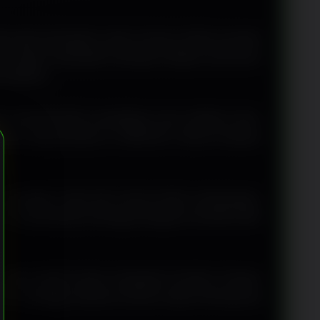
k pada kemudahan akses menuju koleksi provider
una dapat menjelajahi berbagai kategori permainan
 platform.
h menyelesaikan pendaftaran dan verifikasi akun,
puler yang tersedia di JAWA138. Seluruh tahapan
beragam, mulai dari nuansa klasik, petualangan,
inan yang berbeda sehingga pengguna memiliki lebih
k ketika alamat utama mengalami kendala. Dengan
tan sehingga aktivitas bermain dapat berlangsung