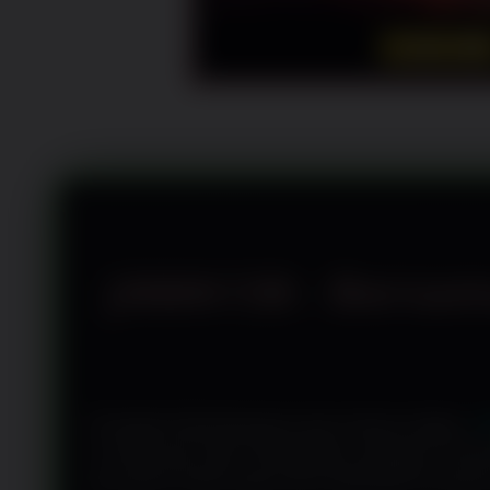
LOGIN
JAWA138 : Bersam
Di tengah berkembangnya dunia hiburan digital,
J
ini dirancang untuk memudahkan pengguna menemuk
dan penuh variasi tanpa harus berpindah ke banyak