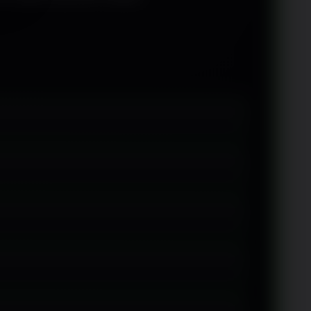
puler dalam satu platform. Dengan navigasi
una dapat mengeksplorasi banyak provider
a hanya perlu mengisi data yang diperlukan,
er slot, informasi terbaru, serta koleksi
una selama mengakses platform. Selain
aktivitas login, navigasi, maupun transaksi
gkau akibat kendala jaringan atau pembatasan